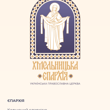
ЄПАРХІЯ
Керуючий єпархією