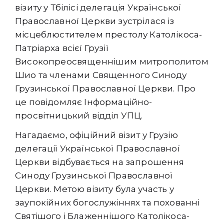
візиту у Тбілісі делегація Української
Православної Церкви зустрілася із
місцеблюстителем престолу Католікоса-
Патріарха всієї Грузії
Високопреосвященнішим митрополитом
Шио та членами Священного Синоду
Грузинської Православної Церкви. Про
це повідомляє Інформаційно-
просвітницький відділ УПЦ.
Нагадаємо, офіційний візит у Грузію
делегації Української Православної
Церкви відбувається на запрошення
Синоду Грузинської Православної
Церкви. Метою візиту була участь у
заупокійних богослужіннях та похованні
Святішого і Блаженнішого Католікоса-