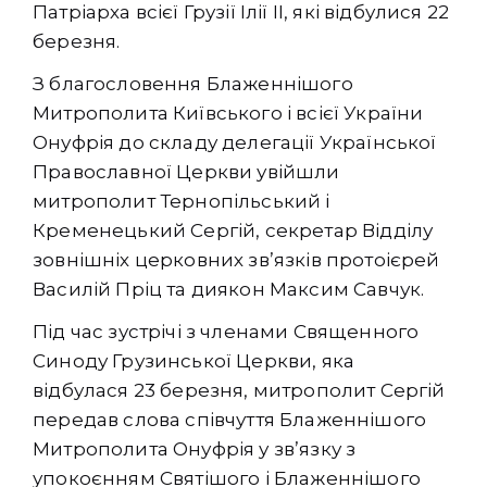
Патріарха всієї Грузії Ілії ІІ, які відбулися 22
березня.
З благословення Блаженнішого
Митрополита Київського і всієї України
Онуфрія до складу делегації Української
Православної Церкви увійшли
митрополит Тернопільський і
Кременецький Сергій, секретар Відділу
зовнішніх церковних зв’язків протоієрей
Василій Пріц та диякон Максим Савчук.
Під час зустрічі з членами Священного
Синоду Грузинської Церкви, яка
відбулася 23 березня, митрополит Сергій
передав слова співчуття Блаженнішого
Митрополита Онуфрія у зв’язку з
упокоєнням Святішого і Блаженнішого