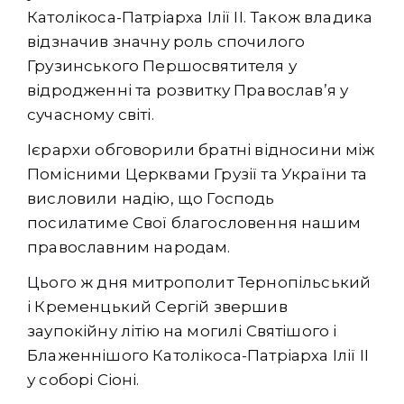
Католікоса-Патріарха Ілії ІІ. Також владика
відзначив значну роль спочилого
Грузинського Першосвятителя у
відродженні та розвитку Православ’я у
сучасному світі.
Ієрархи обговорили братні відносини між
Помісними Церквами Грузії та України та
висловили надію, що Господь
посилатиме Свої благословення нашим
православним народам.
Цього ж дня митрополит Тернопільський
і Кременцький Сергій звершив
заупокійну літію на могилі Святішого і
Блаженнішого Католікоса-Патріарха Ілії ІІ
у соборі Сіоні.