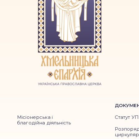
ДОКУМЕ
Місіонерська і
Статут У
благодійна діяльність
Розпоря
циркуля