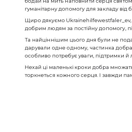
бодай на мить наповнити серця святом 
гуманітарну допомогу для закладу від б
Щиро дякуємо Ukrainehilfewestfaler_ev, 
добрим людям за постійну допомогу, пі
Та найціннішим цього дня були не под
дарували одне одному, частинка добра,
особливо потребує уваги, підтримки й 
Нехай ці маленькі кроки добра множатьс
торкнеться кожного серця. І завжди па