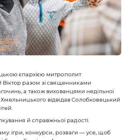
ицькою єпархією митрополит
 Віктор разом зі священниками
гочинь, а також вихованцями недільної
. Хмельницького відвідав Солобковецький
ітей.
лкування й справжньої радості.
му: ігри, конкурси, розваги — усе, щоб