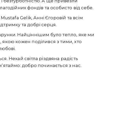
і безтурботністю. А ще привезли
лагодійних фондів та особисто від себе.
Mustafa Gelik, Анні Єгоровій та всім
дтримку та добрі серця.
арунки. Найціннішим було тепло, яке ми
 якою кожен поділився з тими, хто
любові.
я. Нехай світла різдвяна радість
м’ятаймо: добро починається з нас.