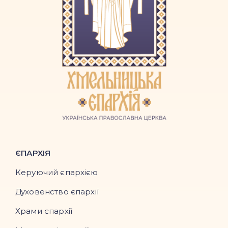
ЄПАРХІЯ
Керуючий єпархією
Духовенство єпархії
Храми єпархії