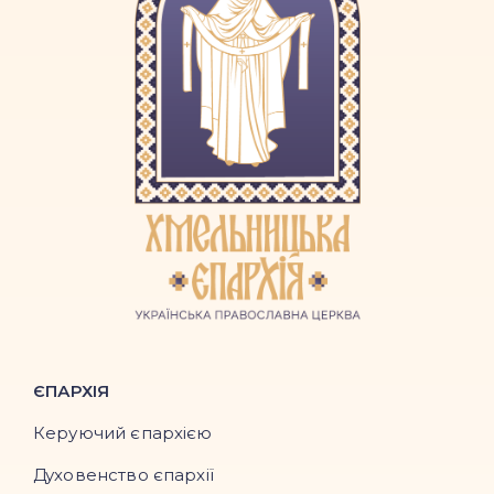
ЄПАРХІЯ
Керуючий єпархією
Духовенство єпархії