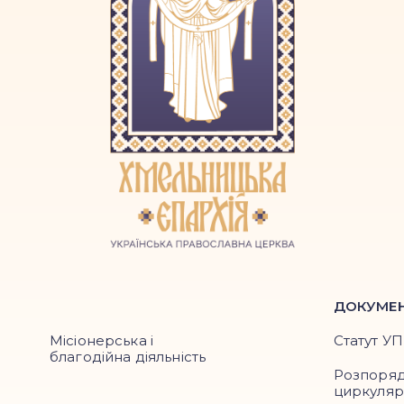
ДОКУМЕ
Місіонерська і
Статут У
благодійна діяльність
Розпоря
циркуля