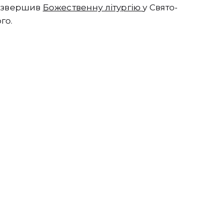
р звершив
Божественну літургію
у Свято-
го.