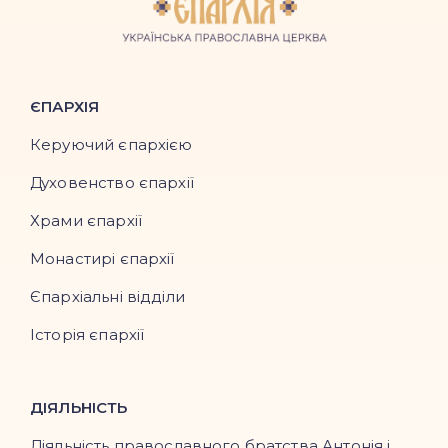
ЄПАРХІЯ
Керуючий єпархією
Духовенство єпархії
Храми єпархії
Монастирі єпархії
Єпархіальні відділи
Історія єпархії
ДІЯЛЬНІСТЬ
Діяльність православного братства Антонія і