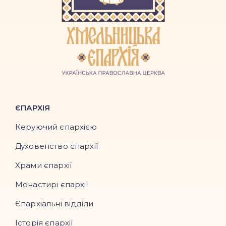
ЄПАРХІЯ
Керуючий єпархією
Духовенство єпархії
Храми єпархії
Монастирі єпархії
Єпархіальні відділи
Історія єпархії