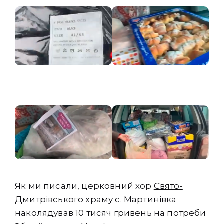
Як ми писали, церковний хор
Свято-
Дмитрівського храму с. Мартинівка
наколядував 10 тисяч гривень на потреби