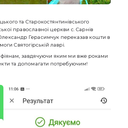
цького та Старокостянтинівського
ької православної церкви с. Сарнів
 Олександр Герасимчук переказав кошти в
моги Святогірській лаврі.
афіянам, завдячуючи яким ми вже роками
оекти та допомагати потребуючим!