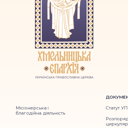
ДОКУМЕ
Місіонерська і
Статут У
благодійна діяльність
Розпоря
циркуля