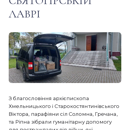
СВЯТОГІРСЬКІЙ
ЛАВРІ
З благословіння архієпископа
Хмельницького і Старокостянтинівського
Віктора, парафіяни сіл Соломна, Гречана,
та Ріпна зібрали гуманітарну допомогу
для постраждалих від війни, які