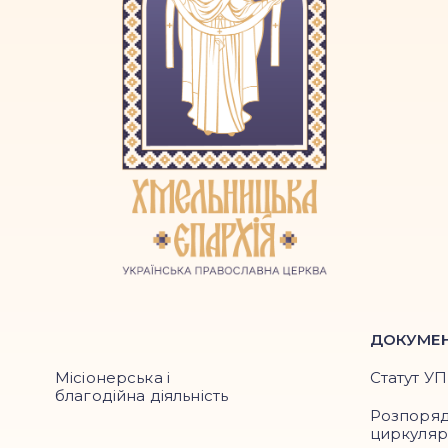
ДОКУМЕ
Місіонерська і
Статут У
благодійна діяльність
Розпоря
циркуля