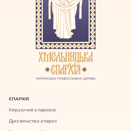
ЄПАРХІЯ
Керуючий єпархією
Духовенство єпархії