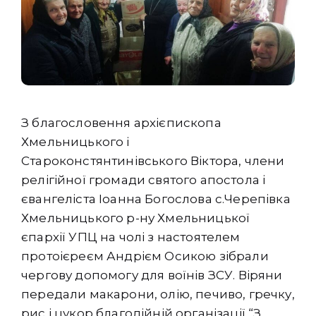
З благословення архієпископа
Хмельницького і
Староконстянтинівського Віктора, члени
релігійної громади святого апостола і
євангеліста Іоанна Богослова с.Черепівка
Хмельницького р-ну Хмельницької
єпархії УПЦ на чолі з настоятелем
протоієреєм Андрієм Осикою зібрали
чергову допомогу для воїнів ЗСУ. Віряни
передали макарони, олію, печиво, гречку,
рис і цукор благодійній організації “З