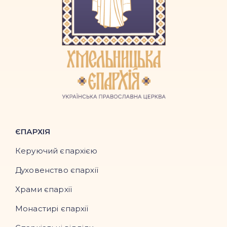
ЄПАРХІЯ
Керуючий єпархією
Духовенство єпархії
Храми єпархії
Монастирі єпархії