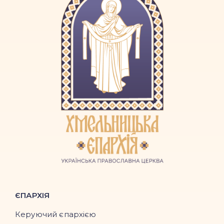
ЄПАРХІЯ
Керуючий єпархією