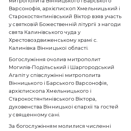
митрополита Вінницького і Барського
Варсонофія, архієпископ Хмельницький і
Старокостянтинівський Віктор взяв участь
у святковій Божественній літургії з нагоди
свята Калинівського чуда у
Хрестовоздвиженському храмі с.
Калинівка Вінницької області.
Богослужіння очолив митрополит
Могилів-Подільський і Шаргородський
Агапіт у співслужінні
митрополита
Вінницького і Барського Варсонофія,
архієпископа Хмельницького і
Старокостянтинівського Віктора,
духовенства Вінницької єпархії та гостей
у священному сані.
За богослужінням молилися численні