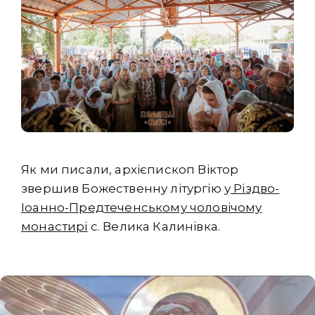
Як ми писали, архієпископ Віктор
звершив Божественну літургію у
Різдво-
Іоанно-Предтеченському чоловічому
монастирі
с. Велика Калинівка.