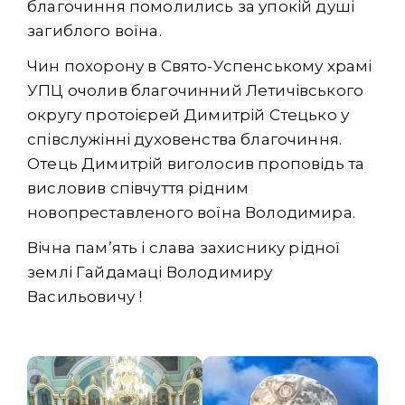
благочиння помолились за упокій душі
загиблого воїна.
Чин похорону в Свято-Успенському храмі
УПЦ очолив благочинний Летичівського
округу протоієрей Димитрій Стецько у
співслужінні духовенства благочиння.
Отець Димитрій виголосив проповідь та
висловив співчуття рідним
новопреставленого воїна Володимира.
Вічна пам’ять і слава захиснику рідної
землі Гайдамаці Володимиру
Васильовичу !