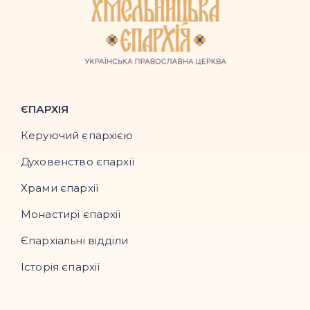
ЄПАРХІЯ
Керуючий єпархією
Духовенство єпархії
Храми єпархії
Монастирі єпархії
Єпархіальні відділи
Історія єпархії