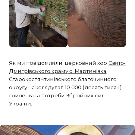
Як ми повідомляли, церковний хор
Свято-
Дмитрівського храму с. Мартинівка
Старокостянтинівського благочинного
округу наколядував 10 000 (десять тисяч)
гривень на потреби Збройних сил
України.