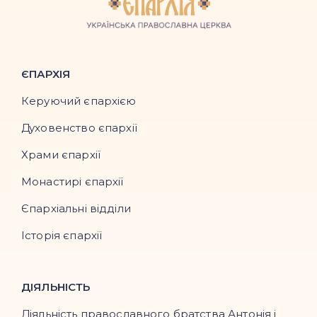
ЄПАРХІЯ
Керуючий єпархією
Духовенство єпархії
Храми єпархії
Монастирі єпархії
Єпархіальні відділи
Історія єпархії
ДІЯЛЬНІСТЬ
Діяльність православного братства Антонія і