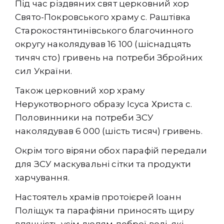
Під час різдвяних свят церковний хор
Свято-Покровського храму с. Раштівка
Старокостянтинівського благочинного
округу наколядував 16 100 (шіснадцять
тичяч сто) гривень на потреби Збройних
сил України.
Також церковний хор храму
Нерукотворного образу Ісуса Христа с.
Половинники на потреби ЗСУ
наколядував 6 000 (шість тисяч) гривень.
Окрім того віряни обох парафій передали
для ЗСУ маскувальні сітки та продукти
харчування.
Настоятель храмів протоієрей Іоанн
Поліщук та парафіяни приносять щиру