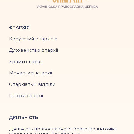
ЄПАРХІЯ
Керуючий єпархією
Духовенство єпархії
Храми єпархії
Монастирі єпархії
Єпархіальні відділи
Історія єпархії
ДІЯЛЬНІСТЬ
Діяльність православного братства Антонія і