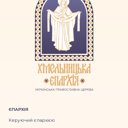
ЄПАРХІЯ
Керуючий єпархією