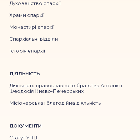
Духовенство єпархії
Храми єпархії
Монастирі єпархії
Єпархіальні відділи
Історія єпархії
ДІЯЛЬНІСТЬ
Діяльність православного братства Антонія і
Феодосія Києво-Печерських
Місіонерська і благодійна діяльність
ДОКУМЕНТИ
Статут УПЦ