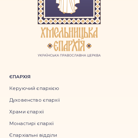
ЄПАРХІЯ
Керуючий єпархією
Духовенство єпархії
Храми єпархії
Монастирі єпархії
Єпархіальні відділи