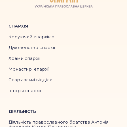
ЄПАРХІЯ
Керуючий єпархією
Духовенство єпархії
Храми єпархії
Монастирі єпархії
Єпархіальні відділи
Історія єпархії
ДІЯЛЬНІСТЬ
Діяльність православного братства Антонія і