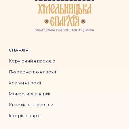
ЄПАРХІЯ
Керуючий єпархією
Духовенство єпархії
Храми єпархії
Монастирі єпархії
Єпархіальні відділи
Історія єпархії