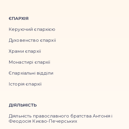
ЄПАРХІЯ
Керуючий єпархією
Духовенство єпархії
Храми єпархії
Монастирі єпархії
Єпархіальні відділи
Історія єпархії
ДІЯЛЬНІСТЬ
Діяльність православного братства Антонія і
Феодосія Києво-Печерських