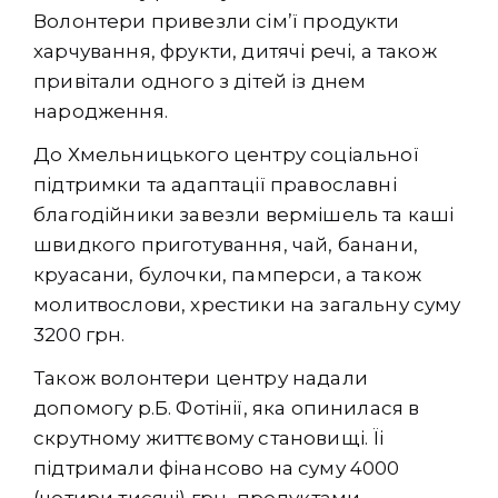
Волонтери привезли сім’ї продукти
харчування, фрукти, дитячі речі, а також
привітали одного з дітей із днем
народження.
До Хмельницького центру соціальної
підтримки та адаптації православні
благодійники завезли вермішель та каші
швидкого приготування, чай, банани,
круасани, булочки, памперси, а також
молитвослови, хрестики на загальну суму
3200 грн.
Також волонтери центру надали
допомогу р.Б. Фотінії, яка опинилася в
скрутному життєвому становищі. Їі
підтримали фінансово на суму 4000
(чотири тисячі) грн, продуктами