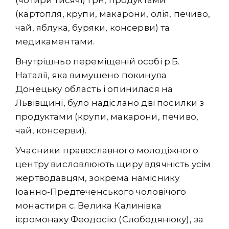
(картопля, крупи, макарони, олія, печиво,
чай, яблука, буряки, консерви) та
медикаментами.
Внутрішньо переміщеній особі р.Б.
Наталії, яка вимушено покинула
Донецьку область і опинилася на
Львівщині, було надіслано дві посилки з
продуктами (крупи, макарони, печиво,
чай, консерви).
Учасники православного молодіжного
центру висловлюють щиру вдячність усім
жертводавцям, зокрема наміснику
Іоанно-Предтеченського чоловічого
монастиря с. Велика Калинівка
ієромонаху Феодосію (Слободянюку), за