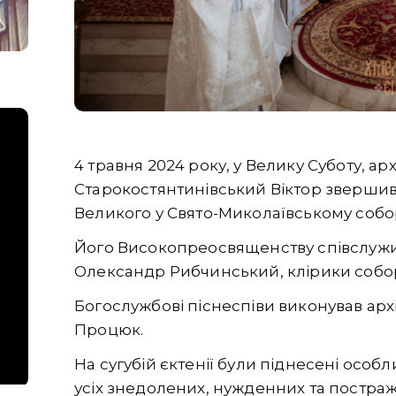
4 травня 2024 року, у Велику Суботу, а
Старокостянтинівський Віктор звершив
Великого у Свято-Миколаївському собо
Його Високопреосвященству співслужи
Олександр Рибчинський, клірики собору
Богослужбові піснеспіви виконував арх
Процюк.
На сугубій єктенії були піднесені особл
усіх знедолених, нужденних та постраж