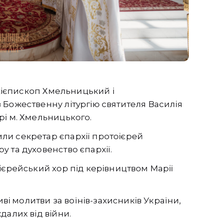
рхієпископ Хмельницький і
 Божественну літургію святителя Василія
рі м. Хмельницького.
ли секретар єпархії протоієрей
 та духовенство єпархії.
ієрейський хор під керівництвом Марії
иві молитви за воїнів-захисників України,
далих від війни.