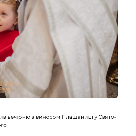
шив
вечірню з виносом Плащаниці
у Свято-
го.