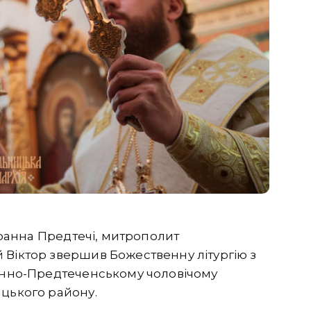
 Іоанна Предтечі, митрополит
 Віктор звершив Божественну літургію з
оанно-Предтеченському чоловічому
ицького району.