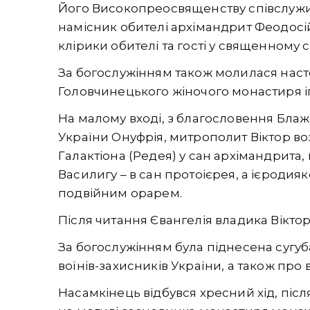
Його Високопреосвященству співслужи
намісник обителі архімандрит Феодосі
клірики обителі та гості у священному с
За богослужінням також молилася нас
Головчинецького жіночого монастиря іг
На малому вході, з благословення Блаж
України Онуфрія, митрополит Віктор во
Галактіона (Редея) у сан архімандрита,
Василигу – в сан протоієрея, а ієродия
подвійним орарем.
Після читання Євангелія владика Віктор
За богослужінням була піднесена сугуб
воїнів-захисників України, а також про 
Насамкінець відбувся хресний хід, післ