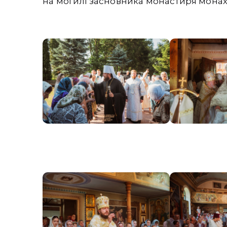
на могилі засновника монастиря монаха