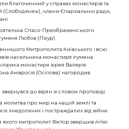
ли благочинний у справах монастирів та
й (Слободянюк), члени Єпархіальної ради,
ані.
тоятелька Спасо-Преображенського
уменя Любов (Піхур).
еннішого Митрополита Київського і всієї
звів насельника монастиря ігумена
 клірика монастиря ієрея Валерія
кона Амвросія (Осіпова) нагородив
 звернувся до вірян зі словом проповіді.
а молитва про мир на нашій землі та
всіх знедолених і постраждалих від війни.
я якого митрополит Віктор звершив літію