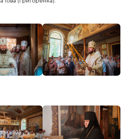
 Іова (Григоренка).