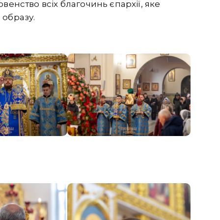
венство всіх благочинь єпархії, яке
 образу.