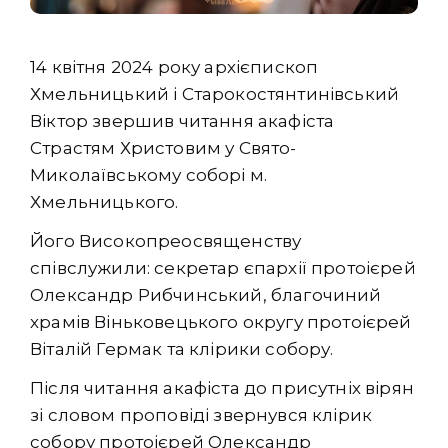
14 квітня 2024 року архієпископ
Хмельницький і Старокостянтинівський
Віктор звершив читання акафіста
Страстям Христовим у Свято-
Миколаївському соборі м.
Хмельницького.
Його Високопреосвященству
співслужили: секретар єпархії протоієрей
Олександр Рибчинський, благочиний
храмів Віньковецького округу протоієрей
Віталій Гермак та клірики собору.
Після читання акафіста до присутніх вірян
зі словом проповіді звернувся клірик
собору протоієрей Олександр