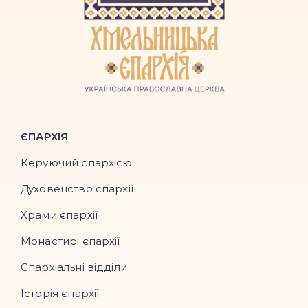
ЄПАРХІЯ
Керуючий єпархією
Духовенство єпархії
Храми єпархії
Монастирі єпархії
Єпархіальні відділи
Історія єпархії