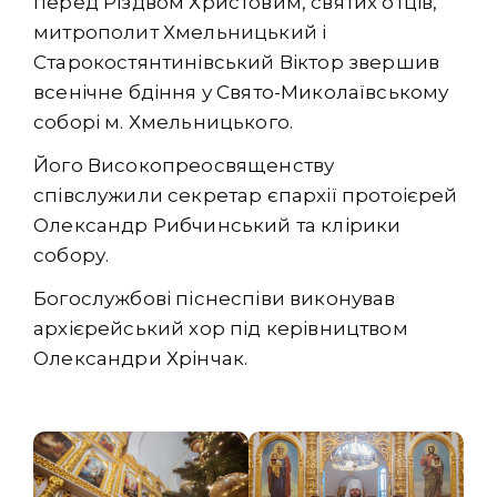
перед Різдвом Христовим, святих отців,
митрополит Хмельницький і
Старокостянтинівський Віктор звершив
всенічне бдіння у Свято-Миколаївському
соборі м. Хмельницького.
Його Високопреосвященству
співслужили секретар єпархії протоієрей
Олександр Рибчинський та клірики
собору.
Богослужбові піснеспіви виконував
архієрейський хор під керівництвом
Олександри Хрінчак.