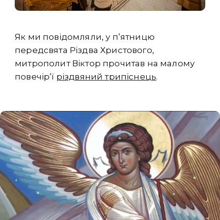
Як ми повідомляли, у пʼятницю
передсвята Різдва Христового,
митрополит Віктор прочитав на малому
повечірʼї
різдвяний трипіснець
.