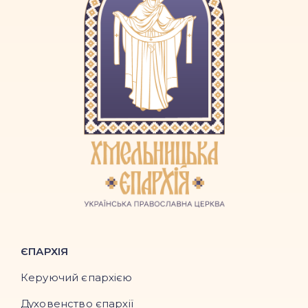
ЄПАРХІЯ
Керуючий єпархією
Духовенство єпархії