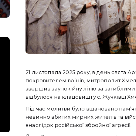
21 листопада 2025 року, в день свята А
покровителем воїнів, митрополит Хмел
звершив заупокійну літію за загиблими
відбулося на кладовищі у с. Жучківці Х
Під час молитви було вшановано пам’ят
невинно вбитих мирних жителів та вій
внаслідок російської збройної агресії.