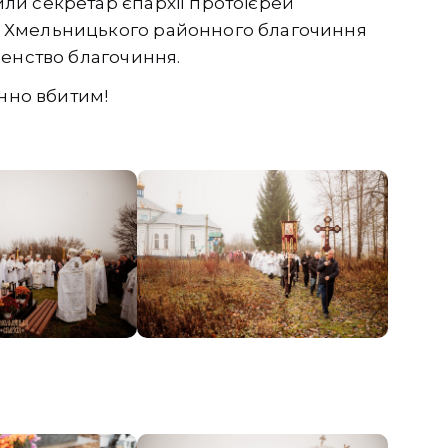
ли секретар єпархії протоієрей
 Хмельницького районного благочиння
венство благочиння.
инно вбитим!