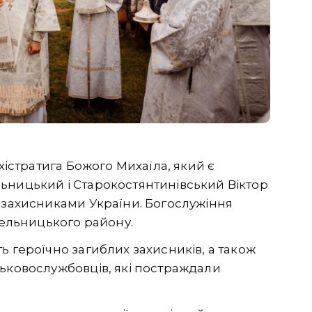
рхістратига Божого Михаїла, який є
ьницький і Старокостянтинівський Віктор
 захисниками України. Богослужіння
мельницького району.
ь героїчно загиблих захисників, а також
ськовослужбовців, які постраждали