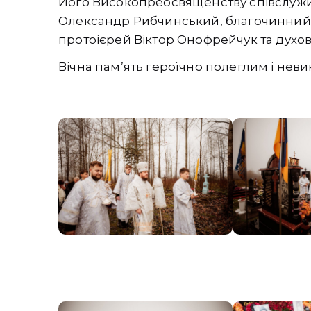
Його Високопреосвященству співслужи
Олександр Рибчинський, благочинний
протоієрей Віктор Онофрейчук та духо
Вічна пам’ять героїчно полеглим і нев