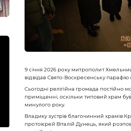
9
січня 2026 року митрополит Хмельниц
відвідав Свято-Воскресенську парафію 
Сьогодні релігійна громада постійно м
приміщенні, оскільки типовий храм б
минулого року.
Владику зустрів благочинний храмів Кр
протоієрей Віталій Дунець, який розпо