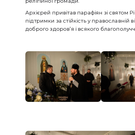
релігійної громади.
Архієрей привітав парафіян зі святом Р
підтримки за стійкість у православній 
доброго здоровʼя і всякого благополуч