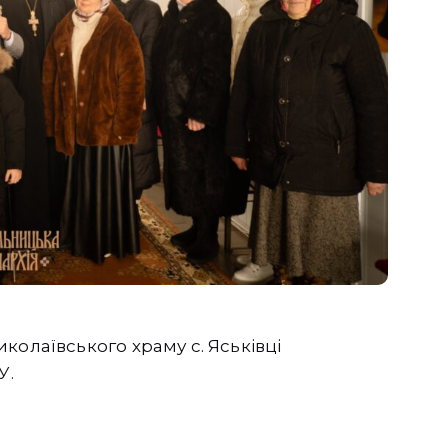
колаївського храму с. Яськівці
У.