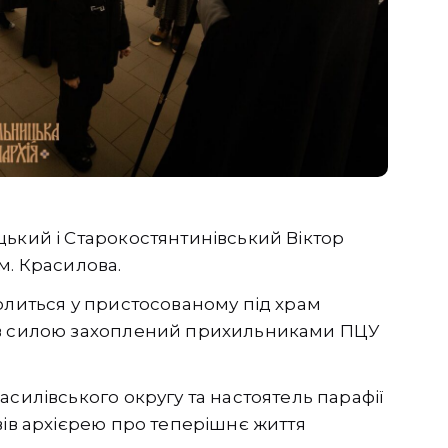
ький і Старокостянтинівський Віктор
м. Красилова.
олиться у пристосованому під храм
ув силою захоплений прихильниками ПЦУ
асилівського округу та настоятель парафії
вів архієрею про теперішнє життя