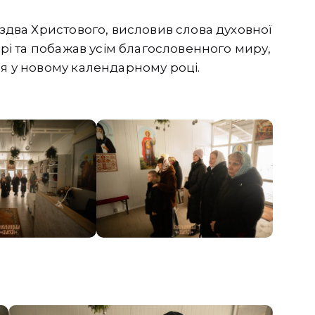
іздва Христового, висловив слова духовної
вірі та побажав усім благословенного миру,
чя у новому календарному році.