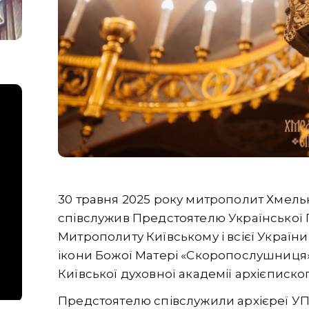
30 травня 2025 року митрополит Хмель
співслужив Предстоятелю Української
Митрополиту Київському і всієї Україн
ікони Божої Матері «Скоропослушниця» у
Київської духовної академії архієписк
Предстоятелю співслужили архієреї УПЦ