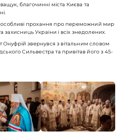
Іващук, благочинні міста Києва та
ні.
а особливі прохання про переможний мир
 та захисниць України і всіх знедолених.
Онуфрій звернувся з вітальним словом
ського Сильвестра та привітав його з 45-