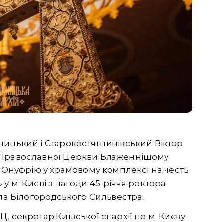
ницький і Старокостянтинівський Віктор
 Православної Церкви Блаженнішому
и Онуфрію у храмовому комплексі на честь
 м. Києві з нагоди 45-річчя ректора
опа Білогородського Сильвестра.
, секретар Київської єпархії по м. Києву