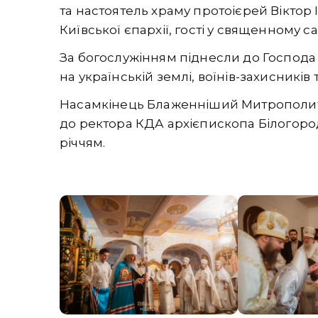
та настоятель храму протоієрей Віктор 
Київської єпархії, гості у священному са
За богослужінням піднесли до Господ
на українській землі, воїнів-захисників
Насамкінець Блаженніший Митрополит 
до ректора КДА архієпископа Білогород
річчям.