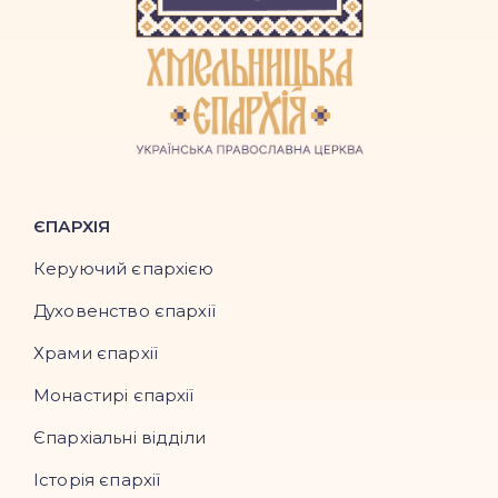
ЄПАРХІЯ
Керуючий єпархією
Духовенство єпархії
Храми єпархії
Монастирі єпархії
Єпархіальні відділи
Історія єпархії