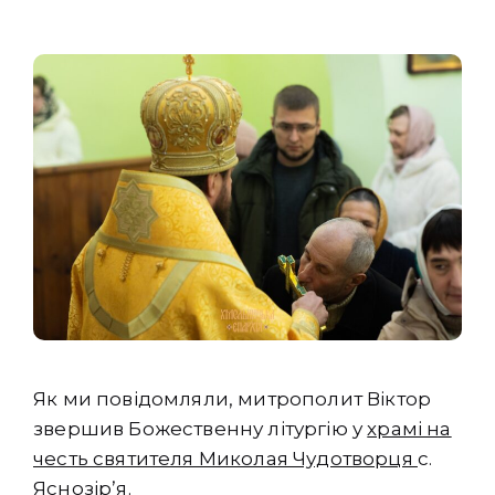
Як ми повідомляли, митрополит Віктор
звершив Божественну літургію у
храмі на
честь святителя Миколая Чудотворця
с.
Яснозірʼя.