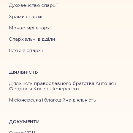
Духовенство єпархії
Храми єпархії
Монастирі єпархії
Єпархіальні відділи
Історія єпархії
ДІЯЛЬНІСТЬ
Діяльність православного братства Антонія і
Феодосія Києво-Печерських
Місіонерська і благодійна діяльність
ДОКУМЕНТИ
Статут УПЦ