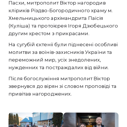
Пасхи, митрополит Віктор нагородив
кліриків Різдво-Богородичного храму м.
Хмельницького архімандрита Паїсія
(Куліша) та протоієрея Ігоря Дзюбецького
другим хрестом з прикрасами.
На сугубій єктенії були піднесені особливі
молитви за воїнів-захисників України та
переможний мир, усіх знедолених,
нужденних та постраждалих від війни.
Після богослужіння митрополит Віктор
звернувся до вірян зі словом проповіді та
привітав нагороджених.