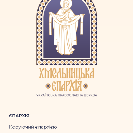
ЄПАРХІЯ
Керуючий єпархією