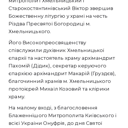
митрополит Хмельницький і
Старокостянтинівський Віктор звершив
Божественну літургію у храмі на честь
Різдва Пресвятої Богородиці м.
Хмельницького.
Його Високопреосвященству
співслужили духівник Хмельницької
єпархії та настоятель храму архімандрит
Пахомій (Дідик), секретар керуючого
єпархією архімандрит Макарій (Груздєв),
благочинний храмів м. Хмельницького
протоієрей Михаїл Козовий та клірики
храму.
На малому вході, з благословення
Блаженнішого Митрополита Київського і
всієї України Онуфрія, до дня Святої