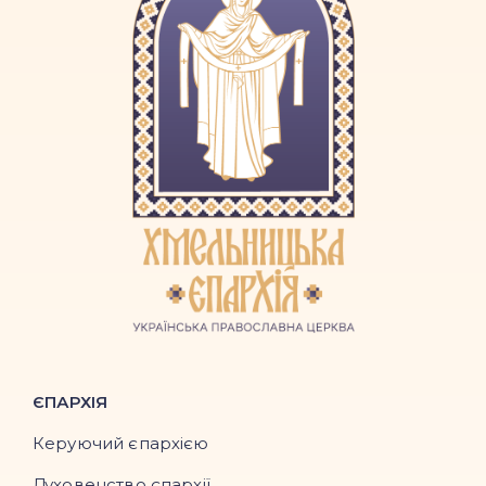
ЄПАРХІЯ
Керуючий єпархією
Духовенство єпархії