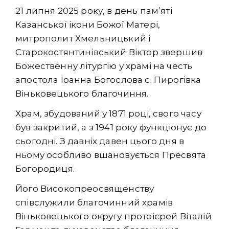
21 липня 2025 року, в день памʼяті
Казанської ікони Божої Матері,
митрополит Хмельницький і
Старокостянтинівський Віктор звершив
Божественну літургію у храмі на честь
апостола Іоанна Богослова с. Пирогівка
Віньковецького благочиння.
Храм, збудований у 1871 році, свого часу
був закритий, а з 1941 року функціонує до
сьогодні. З давніх давен цього дня в
ньому особливо вшановується Пресвята
Богородиця.
Його Високопреосвященству
співслужили благочинний храмів
Віньковецького округу протоієрей Віталій