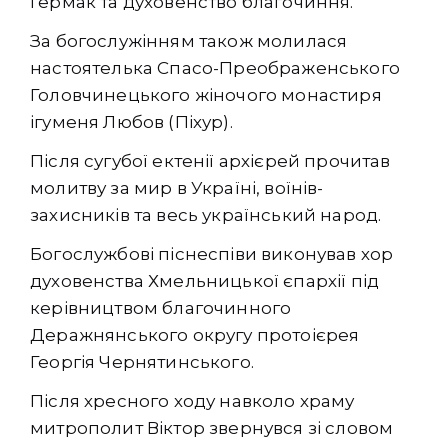
Гермак та духовенство благочиння.
За богослужінням також молилася
настоятелька Спасо-Преображенського
Головчинецького жіночого монастиря
ігуменя Любов (Піхур).
Після сугубої ектенії архієрей прочитав
молитву за мир в Україні, воїнів-
захисників та весь український народ.
Богослужбові піснеспіви виконував хор
духовенства Хмельницької єпархії під
керівництвом благочинного
Деражнянського округу протоієрея
Георгія Чернятинського.
Після хресного ходу навколо храму
митрополит Віктор звернувся зі словом