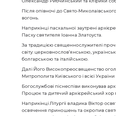
Олександр Рибчинський та клірики соб
Після опівночі до Свято-Миколаївсько
вогонь.
Наприкінці пасхальної заутрені архієр
Пасху святителя Іоанна Златоуста.
За традицією священнослужителі проч
світу: церковнословʼянською, українсь
болгарською та італійською.
Далі Його Високопреосвященство ого
Митрополита Київського і всієї України 
Богослужбові піснеспіви виконував арх
Процюк та дитячий архієрейський хор 
Наприкінці Літургії владика Віктор осв
освячення приношень та окропив свято