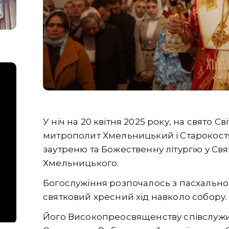
У ніч на 20 квітня 2025 року, на свято С
митрополит Хмельницький і Старокост
заутреню та Божественну літургію у Св
Хмельницького.
Богослужіння розпочалось з пасхальної
святковий хресний хід навколо собору.
Його Високопреосвященству співслужи