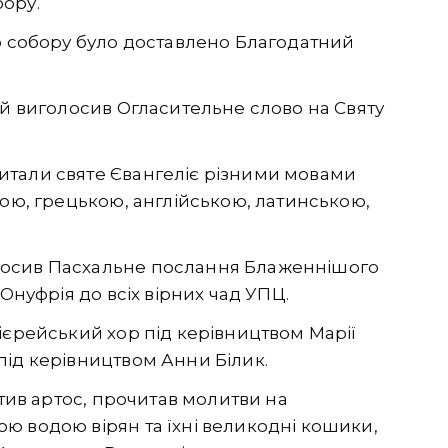
ору.
го собору було доставлено Благодатний
ей виголосив Огласительне слово на Святу
итали святе Євангеліє різними мовами
кою, грецькою, англійською, латинською,
лосив Пасхальне послання Блаженнішого
Онуфрія до всіх вірних чад УПЦ.
ієрейський хор під керівництвом Марії
під керівництвом Анни Білик.
ятив артос, прочитав молитви на
ю водою вірян та їхні великодні кошики,