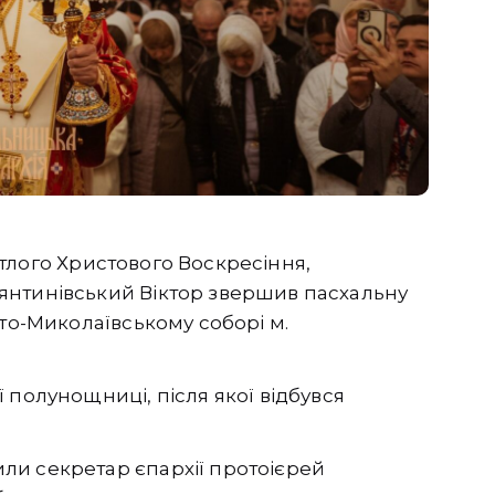
вітлого Христового Воскресіння,
янтинівський Віктор звершив пасхальну
ято-Миколаївському соборі м.
 полунощниці, після якої відбувся
ли секретар єпархії протоієрей