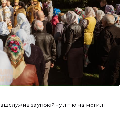
р відслужив
заупокійну літію
на могилі