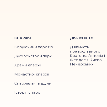
ЄПАРХІЯ
ДІЯЛЬНІСТЬ
Керуючий єпархією
Діяльність
православного
братства Антонія і
Духовенство єпархії
Феодосія Києво-
Печерських
Храми єпархії
Монастирі єпархії
Єпархіальні відділи
Історія єпархії