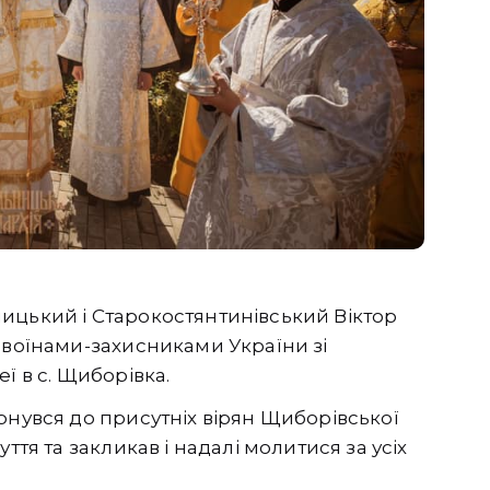
ицький і Старокостянтинівський Віктор
 воїнами-захисниками України зі
ї в с. Щиборівка.
рнувся до присутніх вірян Щиборівської
ття та закликав і надалі молитися за усіх