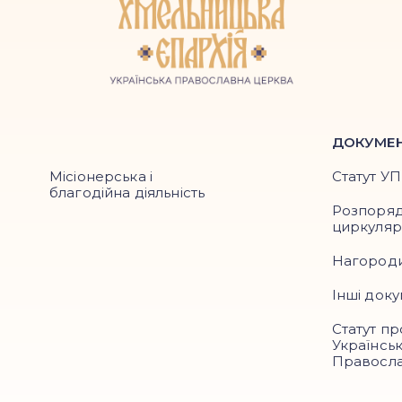
ДОКУМЕ
Місіонерська і
Статут У
благодійна діяльність
Розпоря
циркуля
Нагород
Інші док
Статут пр
Українськ
Правосла