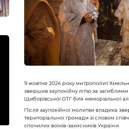
9 жовтня 2024 року митрополит Хмельн
звершив заупокійну літію за загиблими
Щиборівської ОТГ біля меморіальної але
Після заупокійної молитви владика зве
територіальної громади зі словом співчу
спочилих воїнів-захисників України.