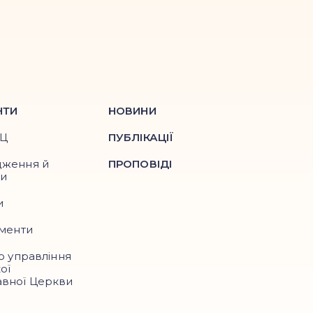
НТИ
НОВИНИ
ПЦ
ПУБЛІКАЦІЇ
дження й
ПРОПОВІДІ
ри
и
ументи
о управління
ої
вної Церкви