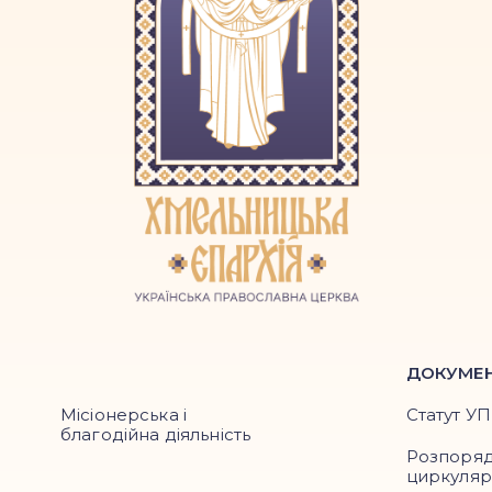
ДОКУМЕ
Місіонерська і
Статут У
благодійна діяльність
Розпоря
циркуля