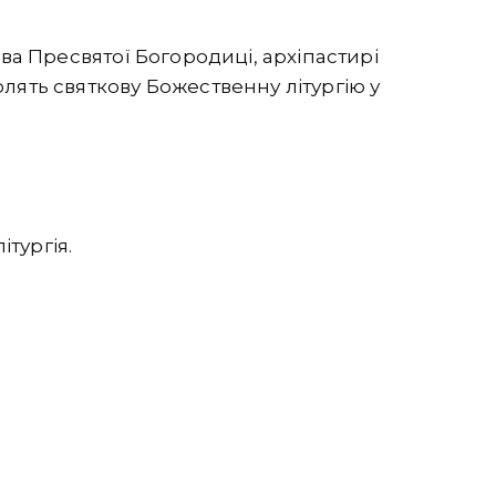
ова Пресвятої Богородиці, архіпастирі
лять святкову Божественну літургію у
ітургія.