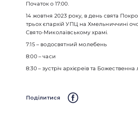
Початок о 17:00.
14 жовтня 2023 року, в день свята Покр
трьох єпархій УПЦ на Хмельниччині очо
Свято-Миколаївському храмі.
7:15 – водосвятний молебень
8:00 – часи
8:30 – зустріч архієреїв та Божественна л
Поділитися