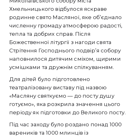
Миколаївського собору міста
Хмельницького відбулося яскраве
родинне свято Масляної, яке об’єднало
численну громаду атмосферою радості,
тепла та добрих справ. Після
Божественної літургії з нагоди свята
Стрітення Господнього подвір’я собору
наповнилося дитячим сміхом, щирими
усмішками та дружнім спілкуванням.
Для дітей було підготовлено
театралізовану виставу під назвою
«Масляну святкуємо — до посту душу
готуємо», яка розкрила значення цього
періоду як підготовки до Великого посту.
Під час заходу було роздано понад 1000
вареників та 1000 млинців із