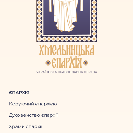
ЄПАРХІЯ
Керуючий єпархією
Духовенство єпархії
Храми єпархії