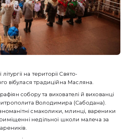
літургії на території Свято-
го вібулася традиційна Масляна.
арафіян собору та вихователі й вихованці
Митрополита Володимира (Сабодана).
ізноманітні смаколики, млинці, вареники
приміщенні недільної школи малеча за
ареників.