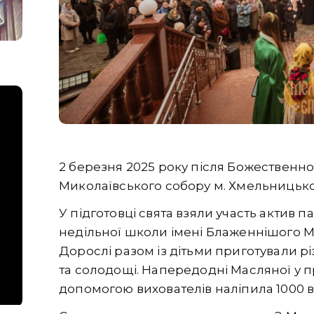
2 березня 2025 року після Божественної 
Миколаївського собору м. Хмельницько
У підготовці свята взяли участь актив п
недільної школи імені Блаженнішого 
Дорослі разом із дітьми приготували р
та солодощі. Напередодні Масляної у 
допомогою вихователів наліпила 1000 в