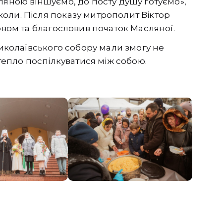
ляною віншуємо, до посту душу готуємо»,
оли. Після показу митрополит Віктор
овом та благословив початок Масляної.
Миколаївського собору мали змогу не
 тепло поспілкуватися між собою.