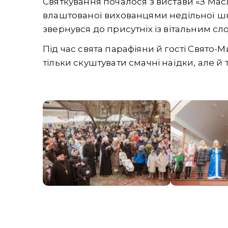
Святкування почалося з вистави «З Мас
влаштованої вихованцями недільної шк
звернувся до присутніх із вітальним сл
Під час свята парафіяни й гості Свято-
тільки скуштувати смачні наїдки, але й