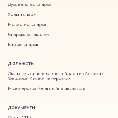
Духовенство єпархії
Храми єпархії
Монастирі єпархії
Єпархіальні відділи
Історія єпархії
ДІЯЛЬНІСТЬ
Діяльність православного братства Антонія і
Феодосія Києво-Печерських
Місіонерська і благодійна діяльність
ДОКУМЕНТИ
Статут УПЦ