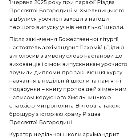
1 червня 2025 року при парафії Різдва
Пресвятої Богородиці м. Хмельницького,
відбулися урочисті заходи з нагоди
першого випуску учнів недільної школи.
Після закінчення Божественної літургії
настоятель архімандрит Пахомій (Дідик)
виголосив з амвону слово настанови до
вихованців і сімом випускникам урочисто
вручили дипломи про закінчення курсу
навчання в недільній школи та пам’ятні
подарунки – книгу проповідей з іменним
написом керуючого Хмельницькою
єпархією митрополита Віктора, а також
брошуру з історією храму Різдва
Пресвятої Богородиці.
Куратор недільної школи архімандрит