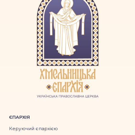
ЄПАРХІЯ
Керуючий єпархією