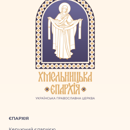
ЄПАРХІЯ
Керуючий єпархією