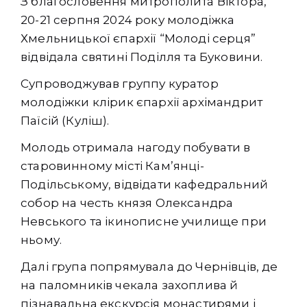
З благословення митрополита Віктора,
20-21 серпня 2024 року молодіжка
Хмельницької єпархії “Молоді серця”
відвідала святині Поділля та Буковини.
Супроводжував группу куратор
молодіжки клірик єпархії архімандрит
Паїсій (Куліш).
Молодь отримала нагоду побувати в
старовинному місті Камʼянці-
Подільському, відвідати кафедральний
собор на честь князя Олександра
Невського та ікинописне училище при
ньому.
Далі група попрямувала до Чернівців, де
на паломників чекала захоплива й
пізнавальна екскурсія монастирями і