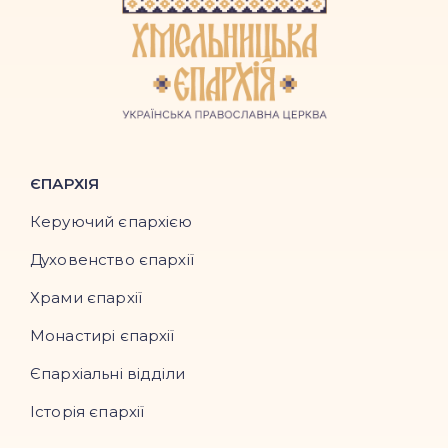
ЄПАРХІЯ
Керуючий єпархією
Духовенство єпархії
Храми єпархії
Монастирі єпархії
Єпархіальні відділи
Історія єпархії