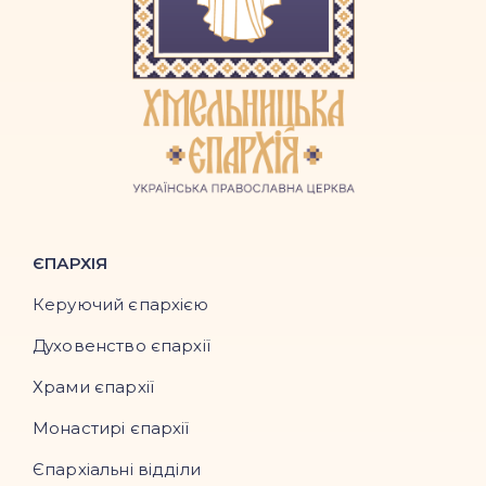
ЄПАРХІЯ
Керуючий єпархією
Духовенство єпархії
Храми єпархії
Монастирі єпархії
Єпархіальні відділи