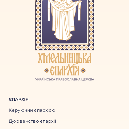
ЄПАРХІЯ
Керуючий єпархією
Духовенство єпархії