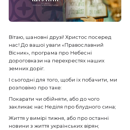
Вітаю, шановні друзі! Христос посеред
нас! До вашої уваги «Православний
Вісник», програма про Небесні
дороговкази на перехрестях наших
земних доріг.
І сьогодні для того, щоби їх побачити, ми
розповімо про таке:
Покарати чи обійняти, або до чого
закликає нас Неділя про блудного сина;
Життя у вимірі тижня, або про останні
новини з життя українських вірян;