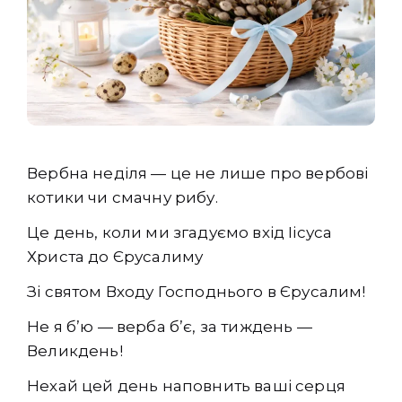
Вербна неділя — це не лише про вербові
котики чи смачну рибу.
Це день, коли ми згадуємо вхід Іісуса
Христа до Єрусалиму
Зі святом Входу Господнього в Єрусалим!
Не я б’ю — верба б’є, за тиждень —
Великдень!
Нехай цей день наповнить ваші серця