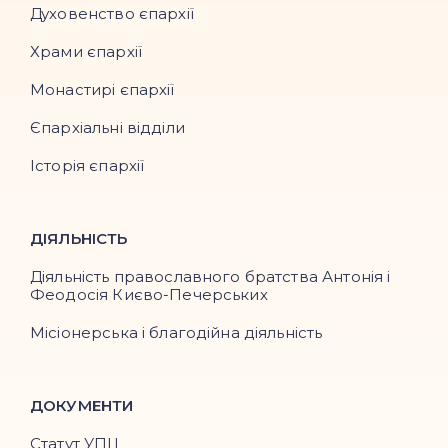
Духовенство єпархії
Храми єпархії
Монастирі єпархії
Єпархіальні відділи
Історія єпархії
ДІЯЛЬНІСТЬ
Діяльність православного братства Антонія і
Феодосія Києво-Печерських
Місіонерська і благодійна діяльність
ДОКУМЕНТИ
Статут УПЦ