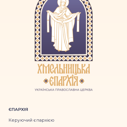
ЄПАРХІЯ
Керуючий єпархією