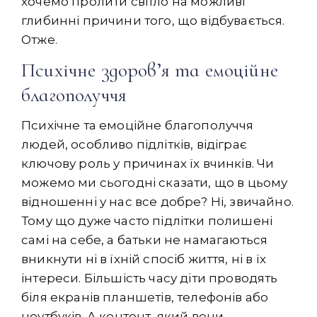
хочемо пролити світло на можливі
глибинні причини того, що відбувається.
Отже.
Психічне здоров’я та емоційне
благополуччя
Психічне та емоційне благополуччя
людей, особливо підлітків, відіграє
ключову роль у причинах їх вчинків. Чи
можемо ми сьогодні сказати, що в цьому
відношенні у нас все добре? Ні, звичайно.
Тому що дуже часто підлітки полишені
самі на себе, а батьки не намагаються
вникнути ні в їхній спосіб життя, ні в їх
інтереси. Більшість часу діти проводять
біля екранів планшетів, телефонів або
ноутбуків. А контент, який вони