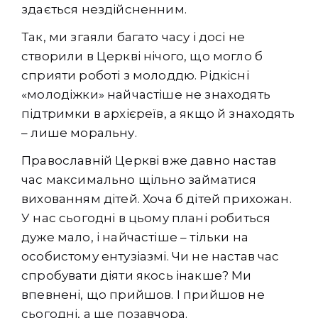
здається нездійсненним.
Так, ми згаяли багато часу і досі не
створили в Церкві нічого, що могло б
сприяти роботі з молоддю. Рідкісні
«молодіжки» найчастіше не знаходять
підтримки в архієреїв, а якщо й знаходять
– лише моральну.
Православній Церкві вже давно настав
час максимально щільно займатися
вихованням дітей. Хоча б дітей прихожан.
У нас сьогодні в цьому плані робиться
дуже мало, і найчастіше – тільки на
особистому ентузіазмі. Чи не настав час
спробувати діяти якось інакше? Ми
впевнені, що прийшов. І прийшов не
сьогодні, а ще позавчора.