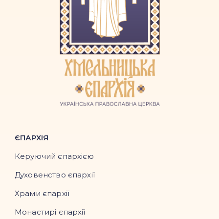
ЄПАРХІЯ
Керуючий єпархією
Духовенство єпархії
Храми єпархії
Монастирі єпархії