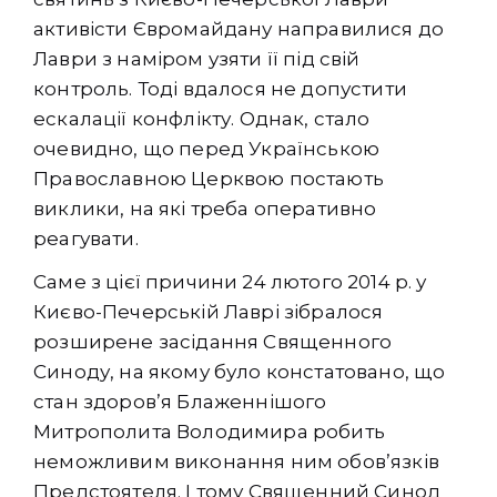
активісти Євромайдану направилися до
Лаври з наміром узяти її під свій
контроль. Тоді вдалося не допустити
ескалації конфлікту. Однак, стало
очевидно, що перед Українською
Православною Церквою постають
виклики, на які треба оперативно
реагувати.
Саме з цієї причини 24 лютого 2014 р. у
Києво-Печерській Лаврі зібралося
розширене засідання Священного
Синоду, на якому було констатовано, що
стан здоров’я Блаженнішого
Митрополита Володимира робить
неможливим виконання ним обов’язків
Предстоятеля. І тому Священний Синод