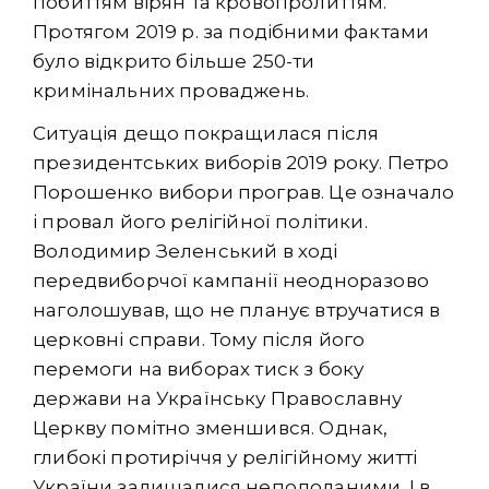
побиттям вірян та кровопролиттям.
Протягом 2019 р. за подібними фактами
було відкрито більше 250-ти
кримінальних проваджень.
Ситуація дещо покращилася після
президентських виборів 2019 року. Петро
Порошенко вибори програв. Це означало
і провал його релігійної політики.
Володимир Зеленський в ході
передвиборчої кампанії неодноразово
наголошував, що не планує втручатися в
церковні справи. Тому після його
перемоги на виборах тиск з боку
держави на Українську Православну
Церкву помітно зменшився. Однак,
глибокі протиріччя у релігійному житті
України залишалися неподоланими. І в