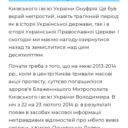
Київського і всієї України Онуфрія. Це був
вкрай непростий, навіть трагічний період
як в історії Української держави, так і в
історії Української Православної Церкви. І
сьогодні ми маємо нагоду озирнутися
назад та замислитися над цим
десятиліттям.
Почати треба з того, що на межі 2013-2014
рр., коли в центрі Києва тривали масові
акції протесту, суттєво погіршилося
здоров’я Блаженнішого Митрополита
Київського і всієї України Володимира. В
ніч з 22 на 23 лютого 2014 р. в результаті
появи в засобах масової інформації
неправдивих відомостей про нібито вивіз
святинь з Києво-Печерської Лаври