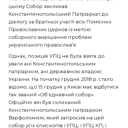
цьому Собор закликав
Константинопольський Патріархат до
діалогу за братньої участі всіх Помісних
Православних Церков із метою
соборного вирішення проблем
українського православ’я.
Однак, позиція УПЦ не була взята до
уваги ані Константинопольським
патріархом, ані державною владою
України. На початку грудня 2018 р. стало
відомо, що 15 грудня у Києві має відбутися
так званий «Об’єднавчий собор».
Офіційно він був скликаний
Константинопольським патріархом
Варфоломієм, який запросив на цей
собор усіх єпископів і УПЦ, і УПЦ КП, і