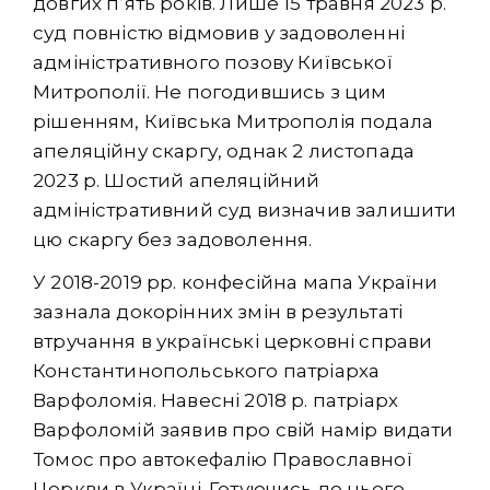
довгих п’ять років. Лише 15 травня 2023 р.
суд повністю відмовив у задоволенні
адміністративного позову Київської
Митрополії. Не погодившись з цим
рішенням, Київська Митрополія подала
апеляційну скаргу, однак 2 листопада
2023 р. Шостий апеляційний
адміністративний суд визначив залишити
цю скаргу без задоволення.
У 2018-2019 рр. конфесійна мапа України
зазнала докорінних змін в результаті
втручання в українські церковні справи
Константинопольського патріарха
Варфоломія. Навесні 2018 р. патріарх
Варфоломій заявив про свій намір видати
Томос про автокефалію Православної
Церкви в Україні. Готуючись до цього