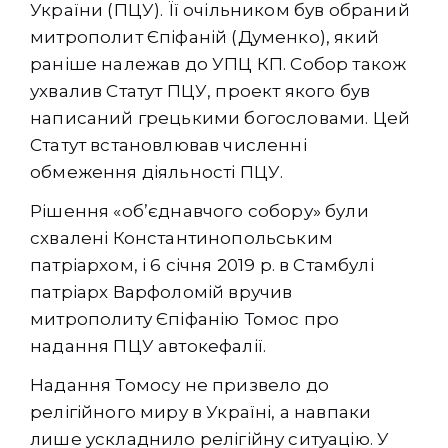
України (ПЦУ). Її очільником був обраний
митрополит Єпіфаній (Думенко), який
раніше належав до УПЦ КП. Собор також
ухвалив Статут ПЦУ, проект якого був
написаний грецькими богословами. Цей
Статут встановлював численні
обмеження діяльності ПЦУ.
Рішення «об’єднавчого собору» були
схвалені Константинопольським
патріархом, і 6 січня 2019 р. в Стамбулі
патріарх Варфоломій вручив
митрополиту Єпіфанію Томос про
надання ПЦУ автокефалії.
Надання Томосу не призвело до
релігійного миру в Україні, а навпаки
лише ускладнило релігійну ситуацію. У