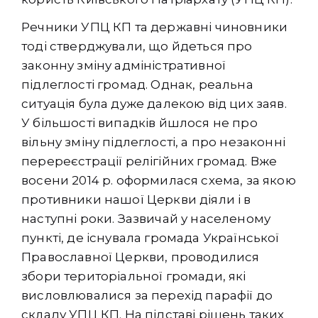
Речники УПЦ КП та державні чиновники
тоді стверджували, що йдеться про
законну зміну адміністративної
підлеглості громад. Однак, реальна
ситуація була дуже далекою від цих заяв.
У більшості випадків йшлося не про
вільну зміну підлеглості, а про незаконні
перереєстрації релігійних громад. Вже
восени 2014 р. оформилася схема, за якою
противники нашої Церкви діяли і в
наступні роки. Зазвичай у населеному
пункті, де існувала громада Української
Православної Церкви, проводилися
збори територіальної громади, які
висловлювалися за перехід парафії до
складу УПЦ КП. На підставі рішень таких