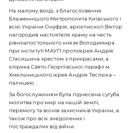
На малому вході, з благословення
Блаженнішого Митрополита Київського і
всієї України Онуфрія, архієпископ Віктор
нагородив настоятеля храму на честь
рівноапостольного князя Володимира
при інституті МАУП протоієрея Андрія
Стасишина хрестом з прикрасами, а
клірика Свято-Георгіївської парафії м.
Хмельницького ієрея Андрія Теслюка –
палицею.
За богослужінням була піднесена сугуба
молитва про мир на нашій землі,
перемогу та воїнів-захисників України, а
також про всіх знедолених і
постраждалих від війни.