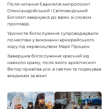
Після читання Євангелія митрополит
Олександрійський і Світловодський
Боголєп звернувся до вірян зі словом
проповіді.
Урочисте богослужіння супроводжували
піснеспіви у виконанні архієрейського
хору під керівництвом Марії Процюк.
Завершив богослужіння хресний хід
навколо храму, після якого архієпископ
Віктор привітав усіх зі святом та подякував
владикам за візит.