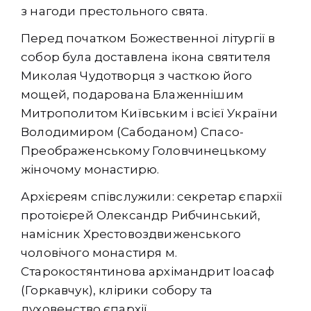
з нагоди престольного свята.
Перед початком Божественної літургії в
собор була доставлена ікона святителя
Миколая Чудотворця з часткою його
мощей, подарована Блаженнішим
Митрополитом Київським і всієї України
Володимиром (Сабоданом) Спасо-
Преображенському Головчинецькому
жіночому монастирю.
Архієреям співслужили: секретар єпархії
протоієрей Олександр Рибчинський,
намісник Хрестовоздвиженського
чоловічого монастиря м.
Старокостянтинова архімандрит Іоасаф
(Горкавчук), клірики собору та
духовенство єпархії.